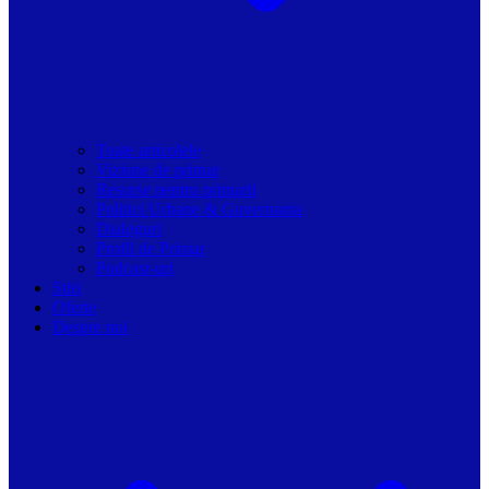
Toate articolele
Viziune de primar
Resurse pentru primarii
Politici Urbane & Guvernanta
Dialoguri
Profil de Primar
Podcast-uri
Stiri
Oferte
Despre noi