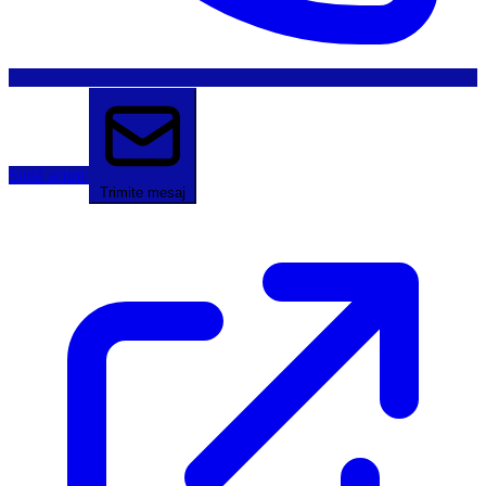
Sună acum
Trimite mesaj