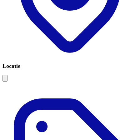
Locatie
Leaflet
|
©
OSM