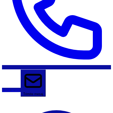
Sună acum
Trimite mesaj