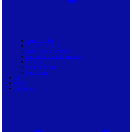
Toate articolele
Viziune de primar
Resurse pentru primarii
Politici Urbane & Guvernanta
Dialoguri
Profil de Primar
Podcast-uri
Stiri
Oferte
Despre noi