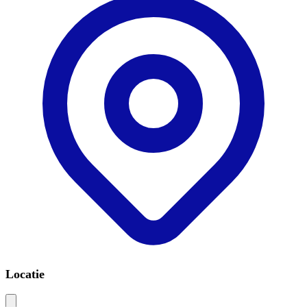
Locatie
Leaflet
|
©
OSM