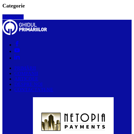
Categorie
Arhitectură
PRIMĂRII
COMPANII
ARTICOLE
DESPRE NOI
CONTACTAȚI-NE