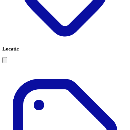
Locatie
Leaflet
|
©
OSM