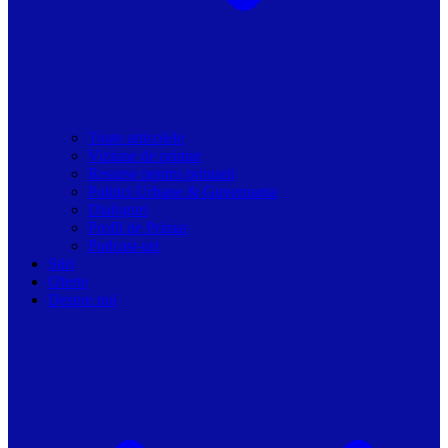
Toate articolele
Viziune de primar
Resurse pentru primarii
Politici Urbane & Guvernanta
Dialoguri
Profil de Primar
Podcast-uri
Stiri
Oferte
Despre noi