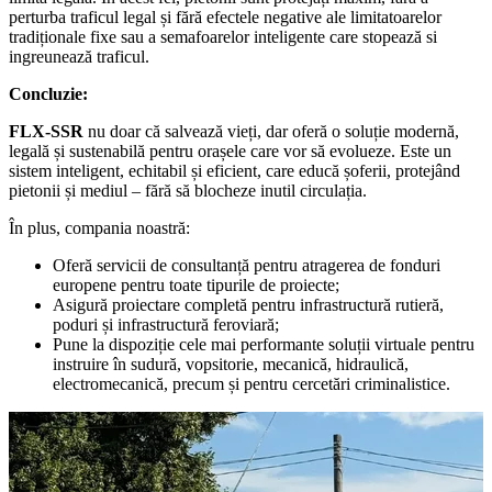
perturba traficul legal și fără efectele negative ale limitatoarelor
tradiționale fixe sau a semafoarelor inteligente care stopează si
ingreunează traficul.
Concluzie:
FLX-SSR
nu doar că salvează vieți, dar oferă o soluție modernă,
legală și sustenabilă pentru orașele care vor să evolueze. Este un
sistem inteligent, echitabil și eficient, care educă șoferii, protejând
pietonii și mediul – fără să blocheze inutil circulația.
În plus, compania noastră:
Oferă servicii de consultanță pentru atragerea de fonduri
europene pentru toate tipurile de proiecte;
Asigură proiectare completă pentru infrastructură rutieră,
poduri și infrastructură feroviară;
Pune la dispoziție cele mai performante soluții virtuale pentru
instruire în sudură, vopsitorie, mecanică, hidraulică,
electromecanică, precum și pentru cercetări criminalistice.