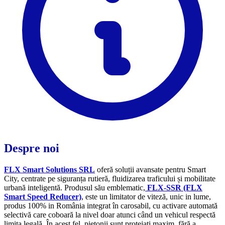
Despre noi
FLX Smart Solutions SRL
oferă soluții avansate pentru Smart
City, centrate pe siguranța rutieră, fluidizarea traficului și mobilitate
urbană inteligentă. Produsul său emblematic,
FLX‑SSR (FLX
Smart Speed Reducer)
,
este un limitator de viteză, unic in lume,
produs 100% in România integrat în carosabil, cu activare automată
selectivă care coboară la nivel doar atunci când un vehicul respectă
limita legală. În acest fel, pietonii sunt protejați maxim, fără a