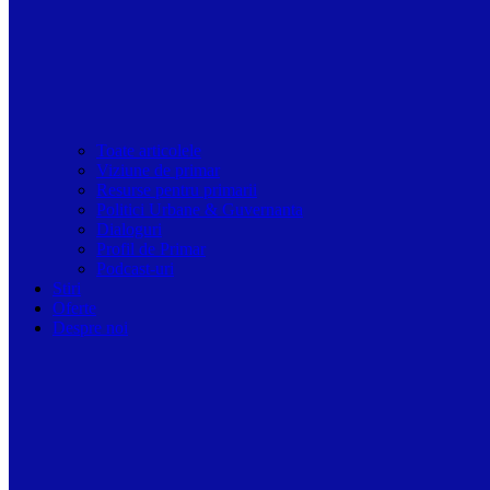
Toate articolele
Viziune de primar
Resurse pentru primarii
Politici Urbane & Guvernanta
Dialoguri
Profil de Primar
Podcast-uri
Stiri
Oferte
Despre noi