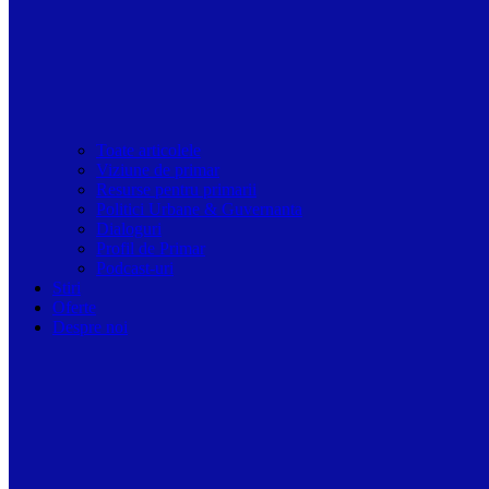
Toate articolele
Viziune de primar
Resurse pentru primarii
Politici Urbane & Guvernanta
Dialoguri
Profil de Primar
Podcast-uri
Stiri
Oferte
Despre noi