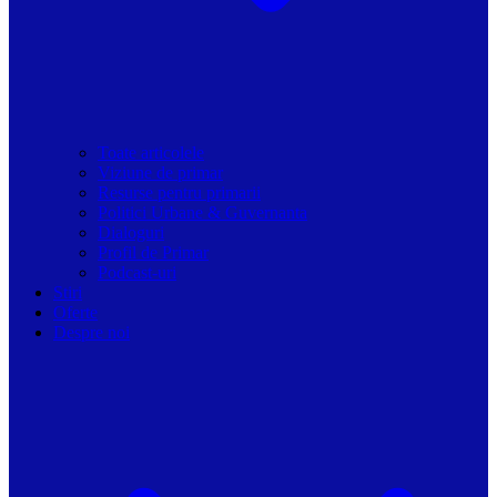
Toate articolele
Viziune de primar
Resurse pentru primarii
Politici Urbane & Guvernanta
Dialoguri
Profil de Primar
Podcast-uri
Stiri
Oferte
Despre noi