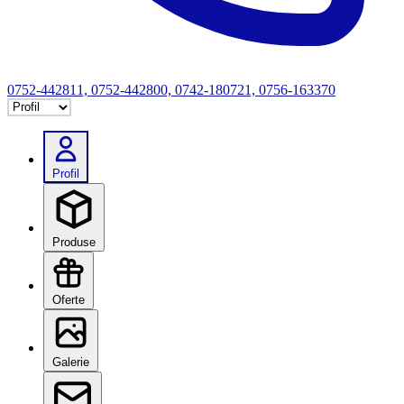
0752-442811, 0752-442800, 0742-180721, 0756-163370
Selectează tab
Profil
Produse
Oferte
Galerie