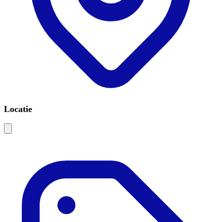
Locatie
Leaflet
|
©
OSM