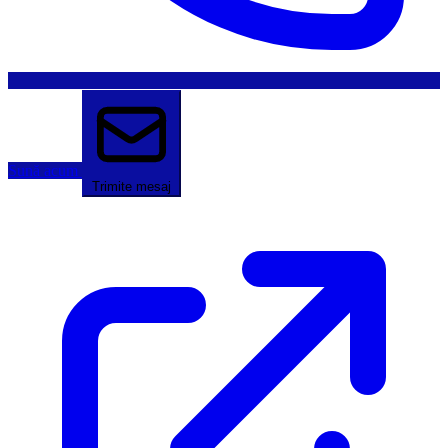
Sună acum
Trimite mesaj