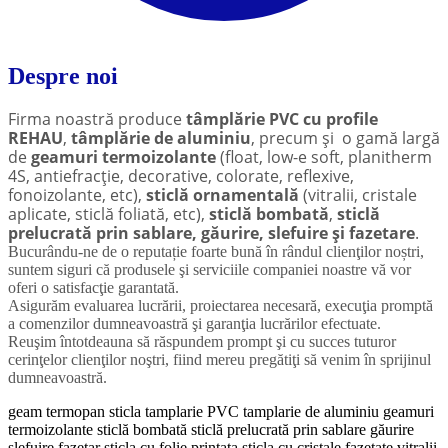
Despre noi
Firma noastră produce
tâmplărie PVC cu profile
REHAU
,
tâmplărie de aluminiu
, precum și o gamă largă
de
geamuri termoizolante
(float, low-e soft, planitherm
4S, antiefracţie, decorative, colorate, reflexive,
fonoizolante, etc),
sticlă ornamentală
(vitralii, cristale
aplicate, sticlă foliată, etc),
sticlă bombată
,
sticlă
prelucrată prin sablare, găurire, slefuire și fazetare
.
Bucurându-ne de o reputație foarte bună în rândul clienţilor noștri,
suntem siguri că produsele şi serviciile companiei noastre vă vor
oferi o satisfacţie garantată.
Asigurăm evaluarea lucrării, proiectarea necesară, execuţia promptă
a comenzilor dumneavoastră şi garanţia lucrărilor efectuate.
Reuşim întotdeauna să răspundem prompt şi cu succes tuturor
cerinţelor clienţilor noştri, fiind mereu pregătiţi să venim în sprijinul
dumneavoastră.
geam termopan
sticla
tamplarie PVC
tamplarie de aluminiu
geamuri
termoizolante
sticlă bombată
sticlă prelucrată prin sablare
găurire
slefuire
fazetar
sticla cu folie printata
sticla cu cristale fazetate
vitralii