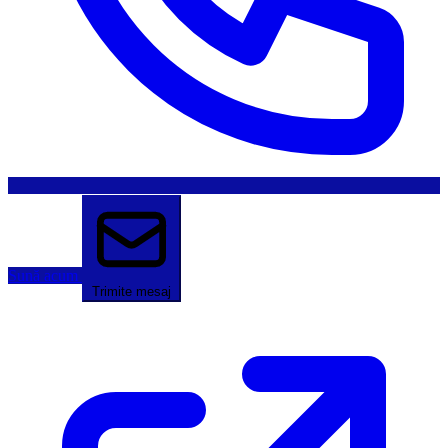
Sună acum
Trimite mesaj