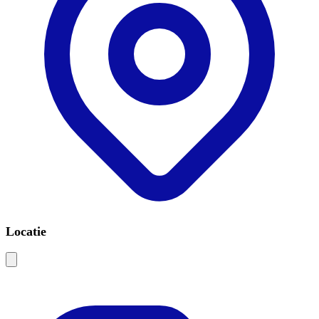
Locatie
Leaflet
|
©
OSM