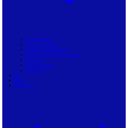
Toate articolele
Viziune de primar
Resurse pentru primarii
Politici Urbane & Guvernanta
Dialoguri
Profil de Primar
Podcast-uri
Stiri
Oferte
Despre noi