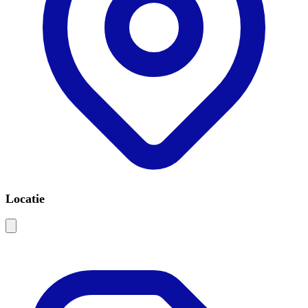
Locatie
Leaflet
|
©
OSM