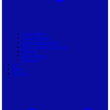
Toate articolele
Viziune de primar
Resurse pentru primarii
Politici Urbane & Guvernanta
Dialoguri
Profil de Primar
Podcast-uri
Stiri
Oferte
Despre noi