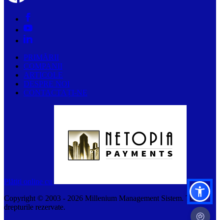
PRIMĂRII
COMPANII
ARTICOLE
DESPRE NOI
CONTACTAȚI-NE
Plătiți online cu
Copyright © 2003 -
2026
Millenium Management Sistem. Toate
drepturile rezervate.