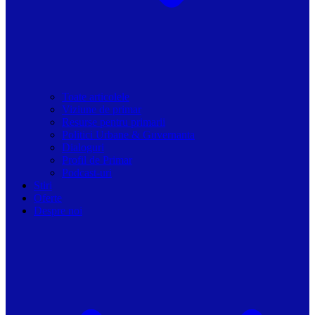
Toate articolele
Viziune de primar
Resurse pentru primarii
Politici Urbane & Guvernanta
Dialoguri
Profil de Primar
Podcast-uri
Stiri
Oferte
Despre noi