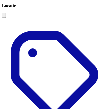
Locatie
Leaflet
|
©
OSM