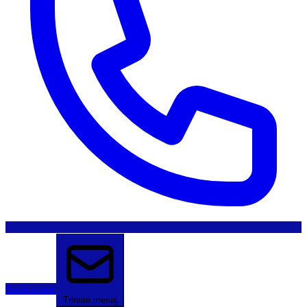
Sună acum
Trimite mesaj