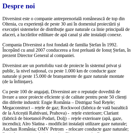
Despre noi
Diversinst este o companie antreprenorială românească de top din
Oltenia, cu experiență de peste 30 ani în domeniul proiectării și
execuției sistemelor de distribuție gaze naturale ca linie principală de
afaceri, a lucrărilor edilitare de apă canal și alte instalații conexe.
Compania Diversinst a fost fondată de familia Ștefan în 1992.
Începând cu anul 2007 conducerea a fost preluată de Ionuț Ștefan, în
prezent Director General al companiei.
Diversinst are un portofoliu vast de proiecte în sistemul privat și
public, la nivel național, cu peste 1.000 km de conducte gaze
naturale și peste 15.000 de branșamente de gaze naturale montate
(de la înființare).
Cu peste 100 de angajați, Diversinst are o reputație dovedită de
livrare a unor proiecte eficiente și de calitate pentru peste 50 clienți
din diferite industrii: Engie România – Distrigaz Sud Rețele;
Megaconstruct – rețele de gaz; Rockwool (fabrica de vată bazaltică
de la Ariceștii Rahtivani, Prahova) - rețele exterioare; Clariant
(fabrică de bioetanol-Podari, Dolj) – rețele exterioare (apă, gaze,
incendiu); Alro Slatina - modificări instalații utilizare gaze naturale;
Auchan România; OMV Petrom - relocare conducte gaze naturale;