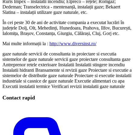
Ruris Impex – instalatii incendiu; Elpreco – rețele; Romgaz;
Dedeman; Transelectrica - mentenanță, instalații gaze; Bekaert
Slatina – instalații utilizare gaze naturale, etc.
În cei peste 30 de ani de activitate compania a executat lucrări în
județele Dolj, Olt, Mehedinți, Hunedoara, Prahova, Ilfov, București,
Ialomița, Brașov, Constanța, Giurgiu, Călărași, Cluj, Gorj etc.
Mai multe informații la :
http://www.diversinst.ro/
gaze naturale
servicii de consultanta in proiectare si executia
sistemelor de gaze naturale
servicii gaze
proiectare
consultanta
gaze
Antreprenor retele exterioare
Instalatii
Instalatii stingere incendiu
Instalatii hidranti
Bransamente si revizii gaze
Proiectare si executie a
sistemelor de distributie gaze naturale
Proiectare si executie instalatii
industriale si casnice de gaze naturale
Executie alimentari cu apa
Executii instalatii termice
Verificari revizii instalatii gaze naturale
Contact rapid