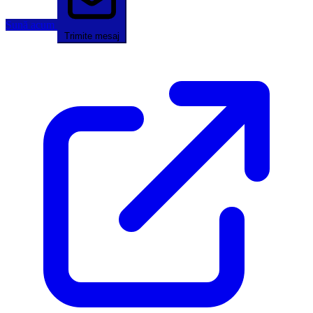
Sună acum
Trimite mesaj