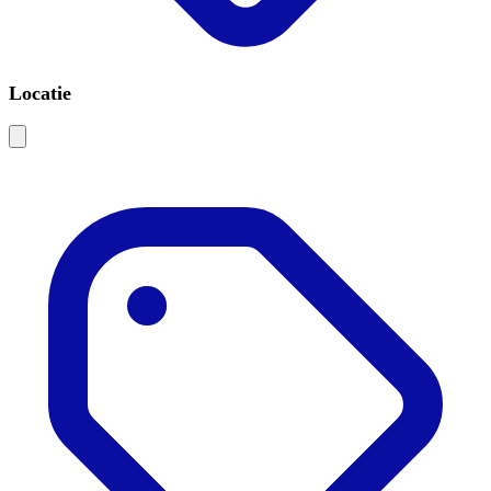
Locatie
Leaflet
|
©
OSM