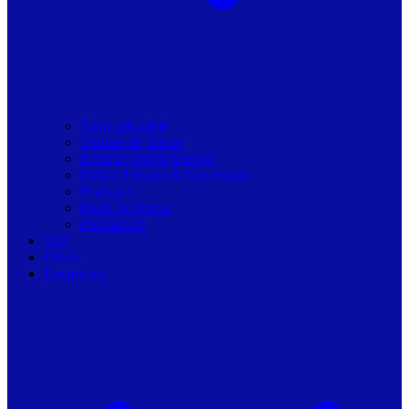
Toate articolele
Viziune de primar
Resurse pentru primarii
Politici Urbane & Guvernanta
Dialoguri
Profil de Primar
Podcast-uri
Stiri
Oferte
Despre noi