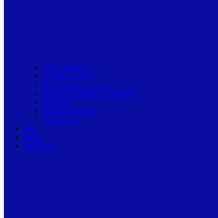
Toate articolele
Viziune de primar
Resurse pentru primarii
Politici Urbane & Guvernanta
Dialoguri
Profil de Primar
Podcast-uri
Stiri
Oferte
Despre noi