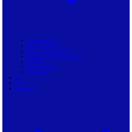
Toate articolele
Viziune de primar
Resurse pentru primarii
Politici Urbane & Guvernanta
Dialoguri
Profil de Primar
Podcast-uri
Stiri
Oferte
Despre noi