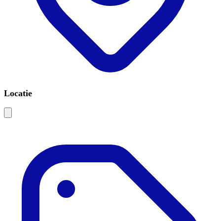
Locatie
Leaflet
|
©
OSM