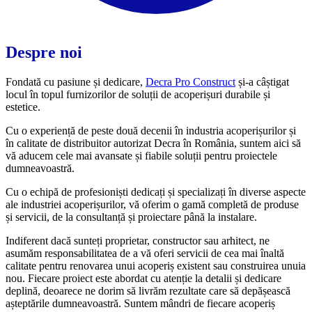
Despre noi
Fondată cu pasiune și dedicare,
Decra Pro Construct
și-a câștigat
locul în topul furnizorilor de soluții de acoperișuri durabile și
estetice.
Cu o experiență de peste două decenii în industria acoperișurilor și
în calitate de distribuitor autorizat Decra în România, suntem aici să
vă aducem cele mai avansate și fiabile soluții pentru proiectele
dumneavoastră.
Cu o echipă de profesioniști dedicați și specializați în diverse aspecte
ale industriei acoperișurilor, vă oferim o gamă completă de produse
și servicii, de la consultanță și proiectare până la instalare.
Indiferent dacă sunteți proprietar, constructor sau arhitect, ne
asumăm responsabilitatea de a vă oferi servicii de cea mai înaltă
calitate pentru renovarea unui acoperiș existent sau construirea unuia
nou. Fiecare proiect este abordat cu atenție la detalii și dedicare
deplină, deoarece ne dorim să livrăm rezultate care să depășească
așteptările dumneavoastră. Suntem mândri de fiecare acoperiș