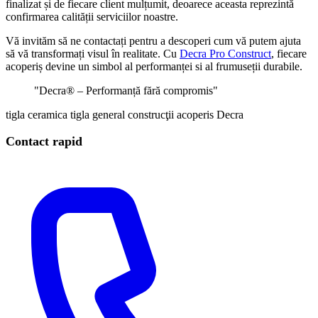
finalizat și de fiecare client mulțumit, deoarece aceasta reprezintă
confirmarea calității serviciilor noastre.
Vă invităm să ne contactați pentru a descoperi cum vă putem ajuta
să vă transformați visul în realitate. Cu
Decra Pro Construct
, fiecare
acoperiș devine un simbol al performanței si al frumuseții durabile.
"Decra® – Performanță fără compromis"
tigla ceramica
tigla
general
construcţii
acoperis
Decra
Contact rapid