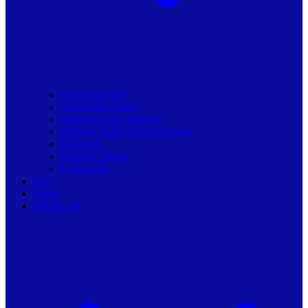
Toate articolele
Viziune de primar
Resurse pentru primarii
Politici Urbane & Guvernanta
Dialoguri
Profil de Primar
Podcast-uri
Stiri
Oferte
Despre noi