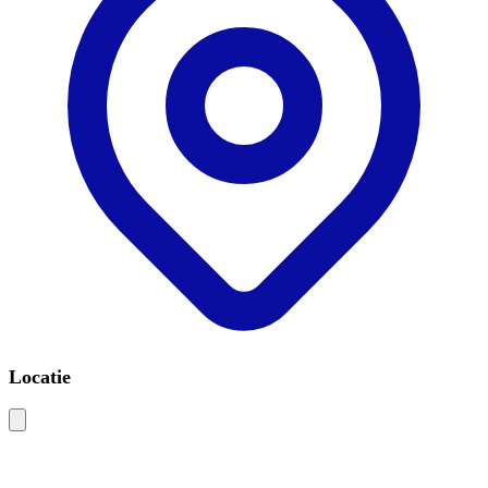
Locatie
Leaflet
|
©
OSM