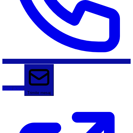
Sună acum
Trimite mesaj