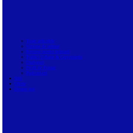
Toate articolele
Viziune de primar
Resurse pentru primarii
Politici Urbane & Guvernanta
Dialoguri
Profil de Primar
Podcast-uri
Stiri
Oferte
Despre noi