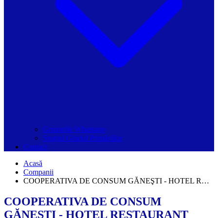
Grupurile Whatsapp
Spațiul Ghidul Primăriilor
Contact
Acasă
Companii
COOPERATIVA DE CONSUM GĂNEŞTI - HOTEL R…
COOPERATIVA DE CONSUM
GĂNEŞTI - HOTEL RESTAURANT