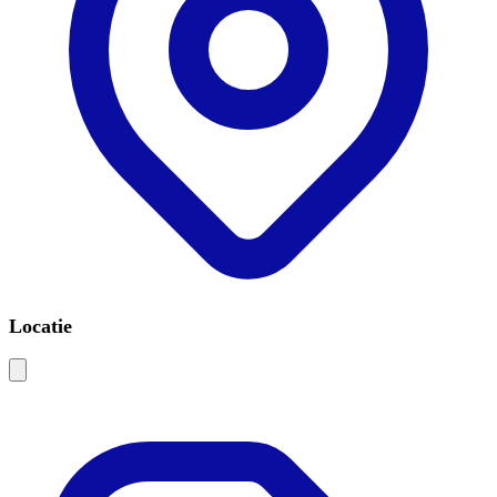
Locatie
Leaflet
|
©
OSM