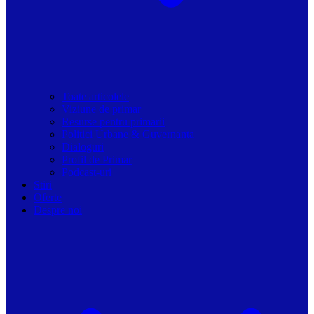
Toate articolele
Viziune de primar
Resurse pentru primarii
Politici Urbane & Guvernanta
Dialoguri
Profil de Primar
Podcast-uri
Stiri
Oferte
Despre noi