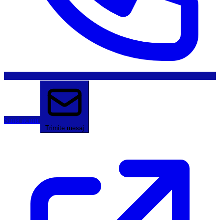
Sună acum
Trimite mesaj