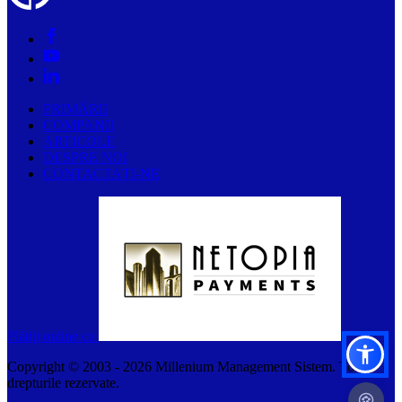
PRIMĂRII
COMPANII
ARTICOLE
DESPRE NOI
CONTACTAȚI-NE
Plătiți online cu
Copyright © 2003 -
2026
Millenium Management Sistem. Toate
drepturile rezervate.