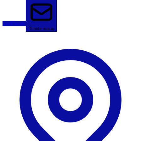
Sună acum
Trimite mesaj