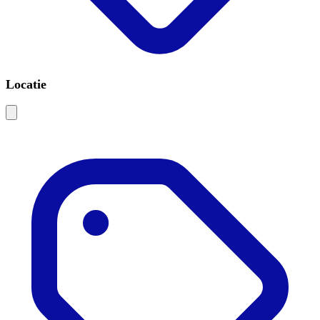
Locatie
Leaflet
|
©
OSM