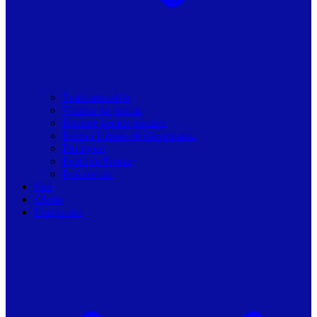
Toate articolele
Viziune de primar
Resurse pentru primarii
Politici Urbane & Guvernanta
Dialoguri
Profil de Primar
Podcast-uri
Stiri
Oferte
Despre noi