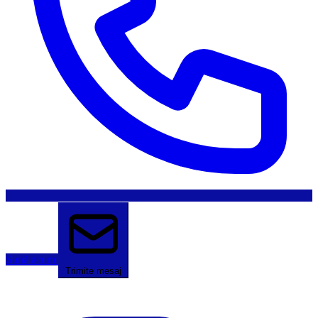
Sună acum
Trimite mesaj