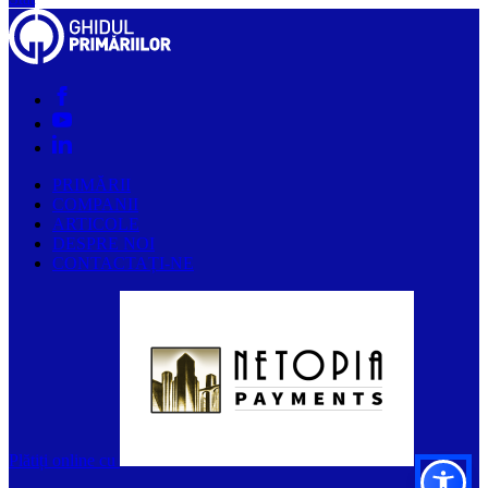
PRIMĂRII
COMPANII
ARTICOLE
DESPRE NOI
CONTACTAȚI-NE
Plătiți online cu