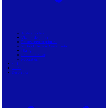
Toate articolele
Viziune de primar
Resurse pentru primarii
Politici Urbane & Guvernanta
Dialoguri
Profil de Primar
Podcast-uri
Stiri
Oferte
Despre noi