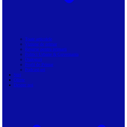
Toate articolele
Viziune de primar
Resurse pentru primarii
Politici Urbane & Guvernanta
Dialoguri
Profil de Primar
Podcast-uri
Stiri
Oferte
Despre noi