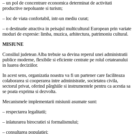
– un pol de concentrare economica determinat de activitati
productive nepoluante si turism;
– loc de viata confortabil, intr-un mediu curat;
– o destinatie atractiva in peisajul multicultural European prin variate
moduri de expresie: limba, muzica, arhitectura, patrimoniu cultural.
MISIUNE
Consiliul judetean Alba trebuie sa devina reperul unei administratii
publice moderne, flexibile si eficiente centrate pe rolul cetateanului
in luarea deciziilor.
In acest sens, organizatia noastra va fi un partener care faciliteaza
colaborarea si cooperarea intre administratie, societatea civila,
sectorul privat, oferind pârghiile si instrumentele pentru ca acestia sa
se poata exprima si dezvolta.
Mecanismele implementarii misiunii asumate sunt:
– respectarea legalitatii;
– inlaturarea birocratiei si formalismului;
– consultarea populatiei;