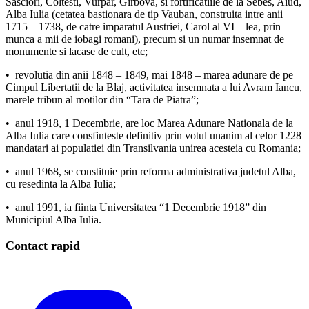
Sasciori, Coltesti, Vurpar, Girbova, si fortificatiile de la Sebes, Aiud,
Alba Iulia (cetatea bastionara de tip Vauban, construita intre anii
1715 – 1738, de catre imparatul Austriei, Carol al VI – lea, prin
munca a mii de iobagi romani), precum si un numar insemnat de
monumente si lacase de cult, etc;
• revolutia din anii 1848 – 1849, mai 1848 – marea adunare de pe
Cimpul Libertatii de la Blaj, activitatea insemnata a lui Avram Iancu,
marele tribun al motilor din “Tara de Piatra”;
• anul 1918, 1 Decembrie, are loc Marea Adunare Nationala de la
Alba Iulia care consfinteste definitiv prin votul unanim al celor 1228
mandatari ai populatiei din Transilvania unirea acesteia cu Romania;
• anul 1968, se constituie prin reforma administrativa judetul Alba,
cu resedinta la Alba Iulia;
• anul 1991, ia fiinta Universitatea “1 Decembrie 1918” din
Municipiul Alba Iulia.
Contact rapid