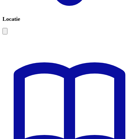
Locatie
Leaflet
|
©
OSM