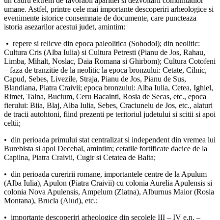
un cadru extrem de favorabil aparitiei si dezvoltarii comunitatilor
umane. Astfel, printre cele mai importante descoperiri arheologice si
evenimente istorice consemnate de documente, care puncteaza
istoria asezarilor acestui judet, amintim:
• repere si relicve din epoca paleolitica (Sohodol); din neolitic:
Cultura Cris (Alba Iulia) si Cultura Petresti (Pianu de Jos, Rahau,
Limba, Mihalt, Noslac, Daia Romana si Ghirbom); Cultura Cotofeni
– faza de tranzitie de la neolitic la epoca bronzului: Cetate, Cilnic,
Capud, Sebes, Livezile, Straja, Pianu de Jos, Pianu de Sus,
Blandiana, Piatra Craivii; epoca bronzului: Alba Iulia, Cetea, Ighiel,
Rimet, Talna, Bucium, Ceru Bacainti, Rosia de Secas, etc., epoca
fierului: Biia, Blaj, Alba Iulia, Sebes, Craciunelu de Jos, etc., alaturi
de tracii autohtoni, fiind prezenti pe teritoriul judetului si scitii si apoi
celtii;
• din perioada primului stat centralizat si independent din vremea lui
Burebista si apoi Decebal, amintim; cetatile fortificate dacice de la
Capilna, Piatra Craivii, Cugir si Cetatea de Balta;
• din perioada cureririi romane, importantele centre de la Apulum
(Alba Iulia), Apulon (Piatra Craivii) cu colonia Aurelia Apulensis si
colonia Nova Apulensis, Ampelum (Zlatna), Alburnus Maior (Rosia
Montana), Brucla (Aiud), etc.;
• importante descoperiri arheologice din secolele III – IV e.n. –