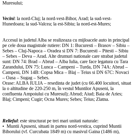
Muresului;
Vecini
: la nord-Cluj; la nord-vest-Bihor, Arad; la sud-vest-
Hunedoara; la sud-Valcea; la est-Sibiu; la nord-est-Mures;
Accesul in judetul Alba se realizeaza cu mijloacele auto in principal
pe cele doua magistrale rutiere: DN 1: Bucuresti – Brasov – Sibiu –
Sebes – Cluj-Napoca – Oradea si DN 7: Bucuresti – Pitesti – Sibiu
– Sebes – Deva – Arad. Alte drumuri nationale care strabat judetul
sunt: DN 74: Brad – Abrud – Alba Iulia, care face legatura cu Tara
Zarandului, DN 75: Lunca – Campeni – Turda, DN 74A: Abrud –
Campeni, DN 14B: Copsa Mica – Blaj – Teius si DN 67C: Novaci
– Oasa – Sugag – Sebes.
Orase: ALBA IULIA – resedinta de judet (cu 66.400 locuitori, situat
la o altitudine de 220-250 m, în vestul Muntilor Apuseni, la
confluenta Ampoiului cu Muresul); Abrud; Aiud; Baia de Aries;
Blaj; Cimpeni; Cugir; Ocna Mures; Sebes; Teius; Zlatna.
Relieful
: este structurat pe trei mari unitati naturale:
• Muntii Apuseni, situati in partea nord-vestica, cuprind Muntii
Bihorului (vf. Curcubata 1849 m) cu masivul Gaina (1486 m),