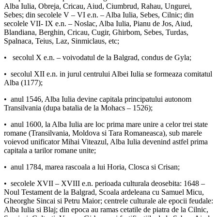
Alba Iulia, Obreja, Cricau, Aiud, Ciumbrud, Rahau, Ungurei,
Sebes; din secolele V – VI e.n. – Alba Iulia, Sebes, Cilnic; din
secolele VII- IX e.n. – Noslac, Alba Iulia, Pianu de Jos, Aiud,
Blandiana, Berghin, Cricau, Cugir, Ghirbom, Sebes, Turdas,
Spalnaca, Teius, Laz, Sinmiclaus, etc;
• secolul X e.n. – voivodatul de la Balgrad, condus de Gyla;
• secolul XII e.n. in jurul centrului Albei Iulia se formeaza comitatul
Alba (1177);
• anul 1546, Alba Iulia devine capitala principatului autonom
Transilvania (dupa batalia de la Mohacs – 1526);
• anul 1600, la Alba Iulia are loc prima mare unire a celor trei state
romane (Transilvania, Moldova si Tara Romaneasca), sub marele
voievod unificator Mihai Viteazul, Alba Iulia devenind astfel prima
capitala a tarilor romane unite;
• anul 1784, marea rascoala a lui Horia, Closca si Crisan;
• secolele XVII – XVIII e.n. perioada culturala deosebita: 1648 –
Noul Testament de la Balgrad, Scoala ardeleana cu Samuel Micu,
Gheorghe Sincai si Petru Maior; centrele culturale ale epocii feudale:
Alba Iulia si Blaj; din epoca au ramas cetatile de piatra de la Cilnic,