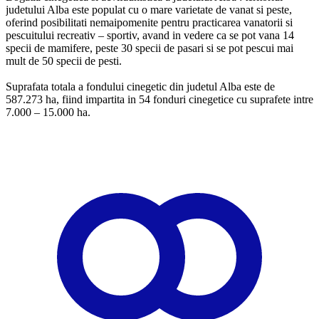
judetului Alba este populat cu o mare varietate de vanat si peste,
oferind posibilitati nemaipomenite pentru practicarea vanatorii si
pescuitului recreativ – sportiv, avand in vedere ca se pot vana 14
specii de mamifere, peste 30 specii de pasari si se pot pescui mai
mult de 50 specii de pesti.
Suprafata totala a fondului cinegetic din judetul Alba este de
587.273 ha, fiind impartita in 54 fonduri cinegetice cu suprafete intre
7.000 – 15.000 ha.