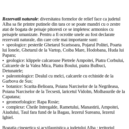
Rezervatii naturale
: diversitatea formelor de relief face ca judetul
Alba sa fie printre putinele din tara ce se poate mandri cu o zestre
atat de bogata de peisaje pitoresti ce se impletesc armonios cu
peisajele umanizate. Pentru a fi ocrotite unele au fost declarate
rezervatii naturale, din care cele mai importante sunt:
• speologice: pesterile Ghetarul Scarisoara, Pojarul Politei, Poarta
lui Ionele, Ghetarul de la Vartop, Coiba Mare, Hodobana, Huda lui
Papara;
• geologice: klippele calcaroase Pietrele Ampoitei, Piatra Corbului,
Calcarele de la Valea Mica, Piatra Boului, piatra Bulbuci,
Detunatele;
• paleontologice: Dealul cu melci, calcarele cu echinide de la
Garbova de Sus;
• botanice: Scarita-Belioara, Poiana Narciselor de la Negrileasa,
Poiana Narciselor de la Tecsesti, laricetul Vidolm, Molhasurile de la
Capatana;
• geomorfologice: Rapa Rosie;
• complexe: Cheile Intregalde, Rametului, Manastirii, Ampoitei,
Aiudului, Taul fara fund de la Bagau, Iezerul Sureanu, Iezerul
Ighiel.
Bogatia cinegetica si acvifaunistica a judetului Alba : teritoriul