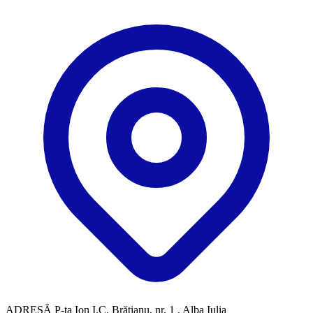
ADRESĂ
P-ţa Ion I.C. Brătianu, nr. 1 , Alba Iulia