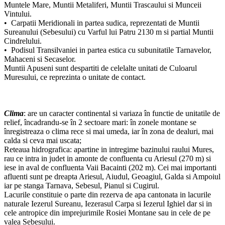
Muntele Mare, Muntii Metaliferi, Muntii Trascaului si Munceii
Vintului.
• Carpatii Meridionali in partea sudica, reprezentati de Muntii
Sureanului (Sebesului) cu Varful lui Patru 2130 m si partial Muntii
Cindrelului.
• Podisul Transilvaniei in partea estica cu subunitatile Tarnavelor,
Mahaceni si Secaselor.
Muntii Apuseni sunt despartiti de celelalte unitati de Culoarul
Muresului, ce reprezinta o unitate de contact.
Clima
: are un caracter continental si variaza în functie de unitatile de
relief, încadrandu-se în 2 sectoare mari: în zonele montane se
înregistreaza o clima rece si mai umeda, iar în zona de dealuri, mai
calda si ceva mai uscata;
Reteaua hidrografica: apartine in intregime bazinului raului Mures,
rau ce intra in judet in amonte de confluenta cu Ariesul (270 m) si
iese in aval de confluenta Vaii Bacainti (202 m). Cei mai importanti
afluenti sunt pe dreapta Ariesul, Aiudul, Geoagiul, Galda si Ampoiul
iar pe stanga Tarnava, Sebesul, Pianul si Cugirul.
Lacurile constituie o parte din rezerva de apa cantonata in lacurile
naturale Iezerul Sureanu, Iezerasul Carpa si Iezerul Ighiel dar si in
cele antropice din imprejurimile Rosiei Montane sau in cele de pe
valea Sebesului.