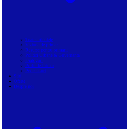
Toate articolele
Viziune de primar
Resurse pentru primarii
Politici Urbane & Guvernanta
Dialoguri
Profil de Primar
Podcast-uri
Stiri
Oferte
Despre noi