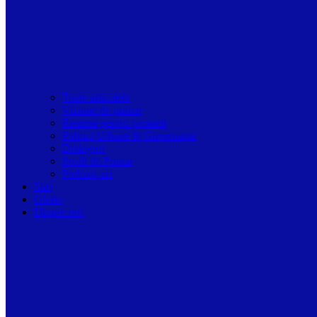
Toate articolele
Viziune de primar
Resurse pentru primarii
Politici Urbane & Guvernanta
Dialoguri
Profil de Primar
Podcast-uri
Stiri
Oferte
Despre noi