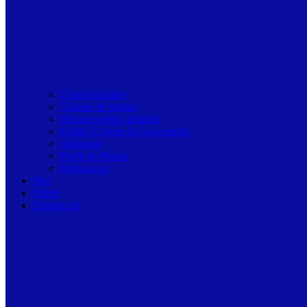
Toate articolele
Viziune de primar
Resurse pentru primarii
Politici Urbane & Guvernanta
Dialoguri
Profil de Primar
Podcast-uri
Stiri
Oferte
Despre noi