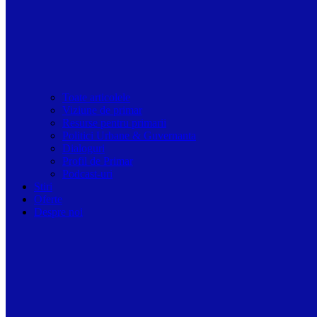
Toate articolele
Viziune de primar
Resurse pentru primarii
Politici Urbane & Guvernanta
Dialoguri
Profil de Primar
Podcast-uri
Stiri
Oferte
Despre noi