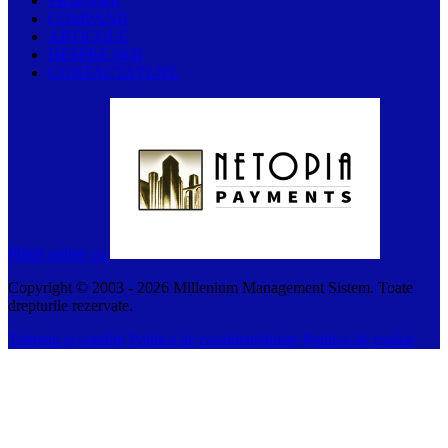
PRIMĂRII
COMPANII
ARTICOLE
DESPRE NOI
CONTACTAȚI-NE
Plătiți online cu
Copyright © 2003 -
2026
Millenium Management Sistem. Toate
drepturile rezervate.
Termeni și condiții
Politica de confidentialitate
Politica de cookie