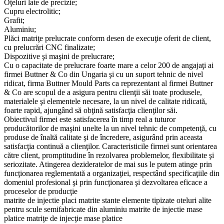
Oţeluri late de precizie;
Cupru electrolitic;
Grafit;
Aluminiu;
Plăci matriţe prelucrate conform desen de execuţie oferit de client,
cu prelucrări CNC finalizate;
Dispozitive şi maşini de prelucrare;
Cu o capacitate de prelucrare foarte mare a celor 200 de angajaţi ai
firmei Buttner & Co din Ungaria şi cu un suport tehnic de nivel
ridicat, firma Buttner Mould Parts ca reprezentant al firmei Buttner
& Co are scopul de a asigura pentru clienţii săi toate produsele,
materialele şi elementele necesare, la un nivel de calitate ridicată,
foarte rapid, ajungând să obţină satisfacţia clienţilor săi.
Obiectivul firmei este satisfacerea în timp real a tuturor
producătorilor de maşini unelte la un nivel tehnic de competenţă, cu
produse de înaltă calitate şi de încredere, asigurând prin aceasta
satisfacţia continuă a clienţilor. Caracteristicile firmei sunt orientarea
către client, promptitudine în rezolvarea problemelor, flexibilitate şi
seriozitate. Atingerea dezideratelor de mai sus le putem atinge prin
funcţionarea reglementată a organizaţiei, respectând specificaţiile din
domeniul profesional şi prin funcţionarea şi dezvoltarea eficace a
proceselor de producţie
matrite de injectie
placi matrite
stante
elemente tipizate
oteluri alite
pentru scule
semifabricate din aluminiu
matrite de injectie mase
platice
matriţe de injecţie mase platice