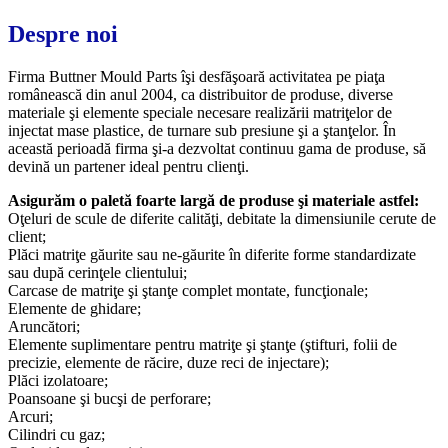
Despre noi
Firma Buttner Mould Parts îşi desfăşoară activitatea pe piaţa
românească din anul 2004, ca distribuitor de produse, diverse
materiale şi elemente speciale necesare realizării matriţelor de
injectat mase plastice, de turnare sub presiune şi a ştanţelor. În
această perioadă firma şi-a dezvoltat continuu gama de produse, să
devină un partener ideal pentru clienţi.
Asigurăm o paletă foarte largă de produse şi materiale astfel:
Oţeluri de scule de diferite calităţi, debitate la dimensiunile cerute de
client;
Plăci matriţe găurite sau ne-găurite în diferite forme standardizate
sau după cerinţele clientului;
Carcase de matriţe şi ştanţe complet montate, funcţionale;
Elemente de ghidare;
Aruncători;
Elemente suplimentare pentru matriţe şi ştanţe (ştifturi, folii de
precizie, elemente de răcire, duze reci de injectare);
Plăci izolatoare;
Poansoane şi bucşi de perforare;
Arcuri;
Cilindri cu gaz;