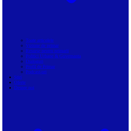
Toate articolele
Viziune de primar
Resurse pentru primarii
Politici Urbane & Guvernanta
Dialoguri
Profil de Primar
Podcast-uri
Stiri
Oferte
Despre noi