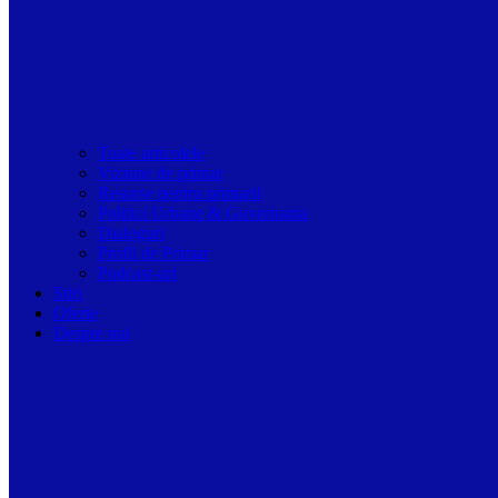
Toate articolele
Viziune de primar
Resurse pentru primarii
Politici Urbane & Guvernanta
Dialoguri
Profil de Primar
Podcast-uri
Stiri
Oferte
Despre noi