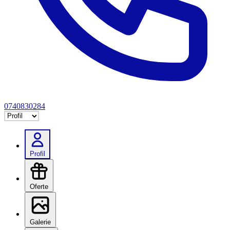
0740830284
Selectează tab
Profil
Oferte
Galerie