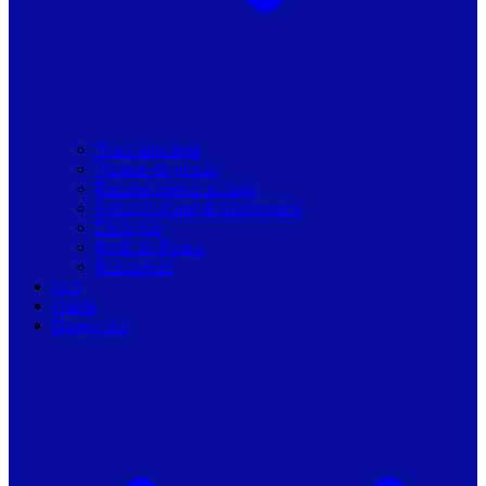
Toate articolele
Viziune de primar
Resurse pentru primarii
Politici Urbane & Guvernanta
Dialoguri
Profil de Primar
Podcast-uri
Stiri
Oferte
Despre noi