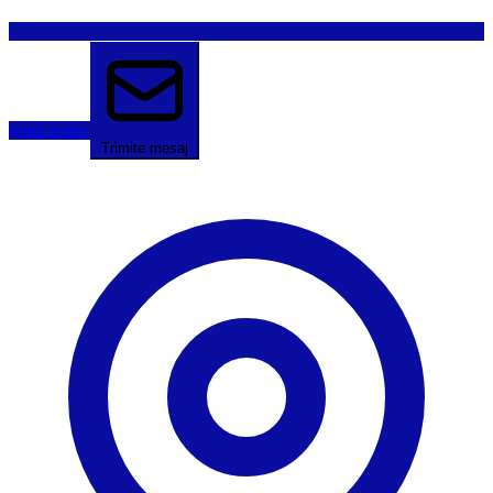
Sună acum
Trimite mesaj