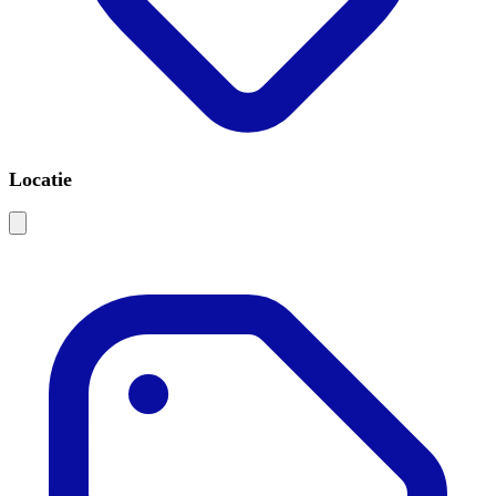
Locatie
Leaflet
|
©
OSM