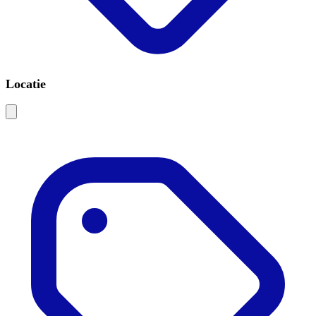
Locatie
Leaflet
|
©
OSM