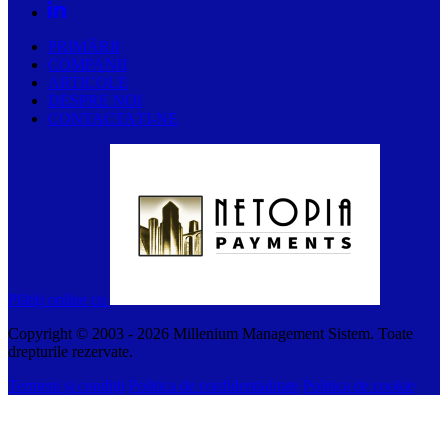
PRIMĂRII
COMPANII
ARTICOLE
DESPRE NOI
CONTACTAȚI-NE
Plătiți online cu
Copyright © 2003 -
2026
Millenium Management Sistem. Toate
drepturile rezervate.
Termeni și condiții
Politica de confidentialitate
Politica de cookie