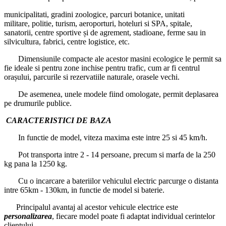
municipalitati, gradini zoologice, parcuri botanice, unitati
militare, politie, turism, aeroporturi, hoteluri si SPA, spitale,
sanatorii, centre sportive și de agrement, stadioane, ferme sau in
silvicultura, fabrici, centre logistice, etc.
Dimensiunile compacte ale acestor masini ecologice le permit sa
fie ideale si pentru zone inchise pentru trafic, cum ar fi centrul
orașului, parcurile si rezervatiile naturale, orasele vechi.
De asemenea, unele modele fiind omologate, permit deplasarea
pe drumurile publice.
CARACTERISTICI DE BAZA
In functie de model, viteza maxima este intre 25 si 45 km/h.
Pot transporta intre 2 - 14 persoane, precum si marfa de la 250
kg pana la 1250 kg.
Cu o incarcare a bateriilor vehiculul electric parcurge o distanta
intre 65km - 130km, in functie de model si baterie.
Principalul avantaj al acestor vehicule electrice este
personalizarea
, fiecare model poate fi adaptat individual cerintelor
clientului.