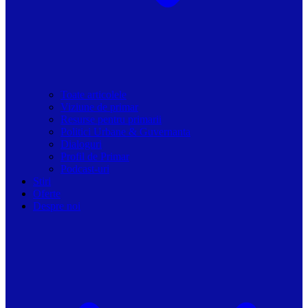
Toate articolele
Viziune de primar
Resurse pentru primarii
Politici Urbane & Guvernanta
Dialoguri
Profil de Primar
Podcast-uri
Stiri
Oferte
Despre noi