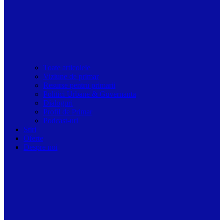
Toate articolele
Viziune de primar
Resurse pentru primarii
Politici Urbane & Guvernanta
Dialoguri
Profil de Primar
Podcast-uri
Stiri
Oferte
Despre noi