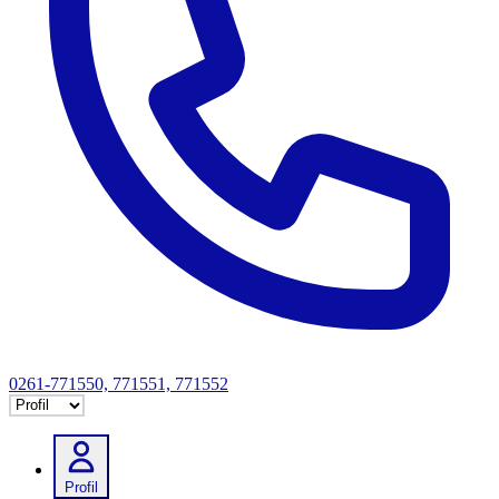
0261-771550, 771551, 771552
Selectează tab
Profil