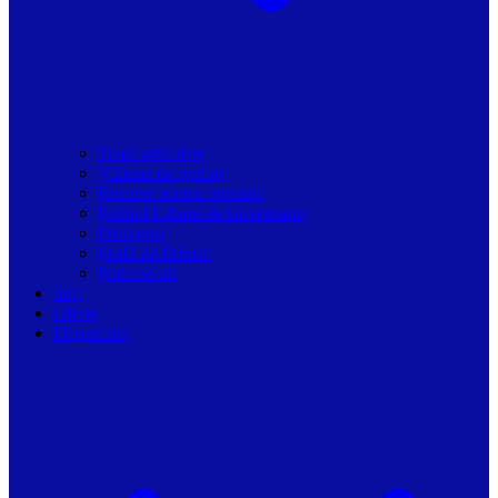
Toate articolele
Viziune de primar
Resurse pentru primarii
Politici Urbane & Guvernanta
Dialoguri
Profil de Primar
Podcast-uri
Stiri
Oferte
Despre noi