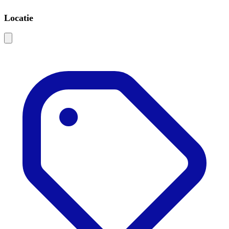
Locatie
Leaflet
|
©
OSM