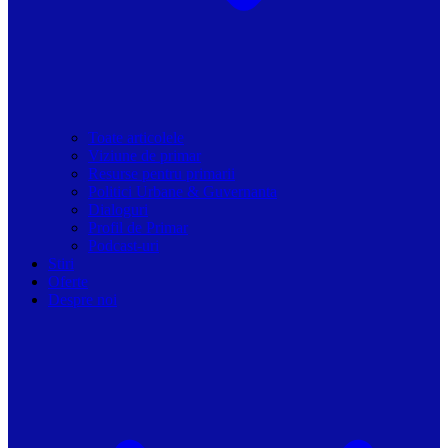
Toate articolele
Viziune de primar
Resurse pentru primarii
Politici Urbane & Guvernanta
Dialoguri
Profil de Primar
Podcast-uri
Stiri
Oferte
Despre noi