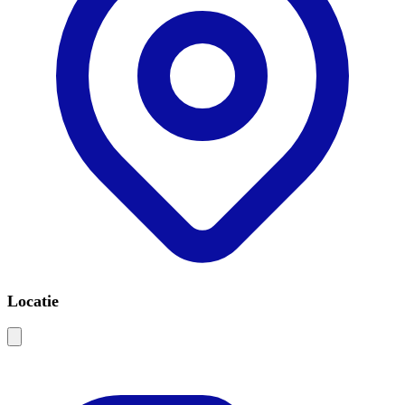
Locatie
Leaflet
|
©
OSM