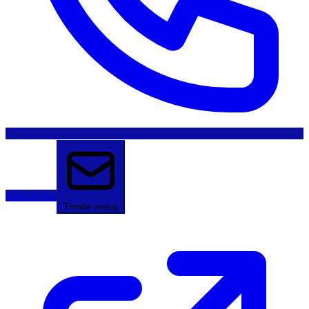
Sună acum
Trimite mesaj