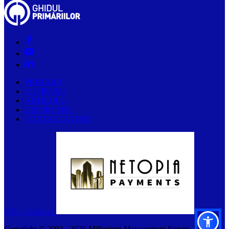
PRIMĂRII
COMPANII
ARTICOLE
DESPRE NOI
CONTACTAȚI-NE
Plătiți online cu
Copyright © 2003 -
2026
Millenium Management Sistem. Toate