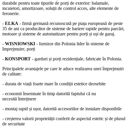
durabile pentru toate tipurile de porți de exterior: balamale,
incuietori, amortizoare, soluții de control acces, alte elemente de
feronerie.
-
ELKA
- firmă germană recunoscută pe piața europeană de peste
35 de ani ca producător de sisteme de bariere rapide pentru parcări,
motoare și sisteme de automatizare pentru porți și uși de garaj.
-
WISNIOWSKI
- furnizor din Polonia lider în sisteme de
împrejmuire, porți
-
KONSPORT
- garduri și porți rezidențiale, fabricate în Polonia.
Principalele avantajele pe care le aduce realizarea unei împrejmuiri
de calitate:
- durata de viață foarte mare în condiții estetice deosebite
- economii însemnate în timp datorită faptului că nu
necesită întreținere
- montaj rapid și ușor, datorită accesoriilor de instalare disponibile
- creșterea valorii proprietății conferit de aspectul estetic și de plusul
de securitate