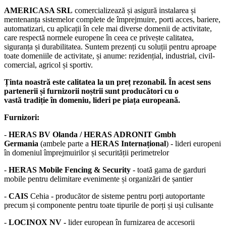
AMERICASA SRL
comercializează și asigură instalarea și
mentenanța sistemelor complete de împrejmuire, porti acces, bariere,
automatizari, cu aplicații în cele mai diverse domenii de activitate,
care respectă normele europene în ceea ce privește calitatea,
siguranța și durabilitatea. Suntem prezenți cu soluții pentru aproape
toate domeniile de activitate, și anume: rezidențial, industrial, civil-
comercial, agricol și sportiv.
Ținta noastră este calitatea la un preț rezonabil. În acest sens
partenerii și furnizorii noștrii sunt producători cu o
vastă tradiție în domeniu, lideri pe piața europeană.
Furnizori:
-
HERAS BV Olanda / HERAS ADRONIT Gmbh
Germania
(ambele parte a
HERAS Internațional
) - lideri europeni
în domeniul împrejmuirilor și securității perimetrelor
-
HERAS Mobile Fencing & Security
- toată gama de garduri
mobile pentru delimitare evenimente și organizări de șantier
-
CAIS
Cehia - producător de sisteme pentru porți autoportante
precum și componente pentru toate tipurile de porți și uși culisante
-
LOCINOX NV -
lider european în furnizarea de accesorii