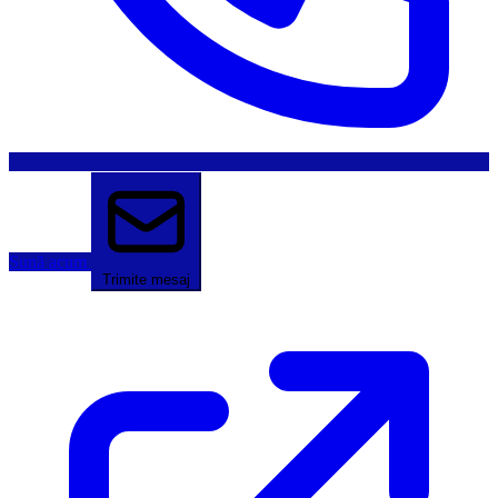
Sună acum
Trimite mesaj