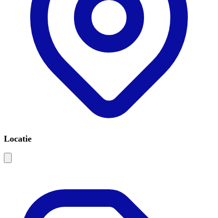
Locatie
Leaflet
|
©
OSM