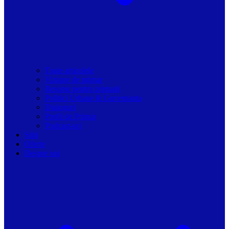
Toate articolele
Viziune de primar
Resurse pentru primarii
Politici Urbane & Guvernanta
Dialoguri
Profil de Primar
Podcast-uri
Stiri
Oferte
Despre noi