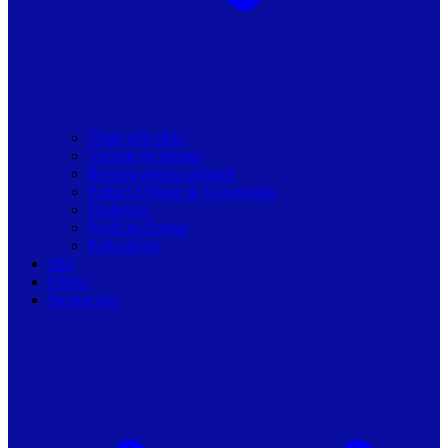
Toate articolele
Viziune de primar
Resurse pentru primarii
Politici Urbane & Guvernanta
Dialoguri
Profil de Primar
Podcast-uri
Stiri
Oferte
Despre noi