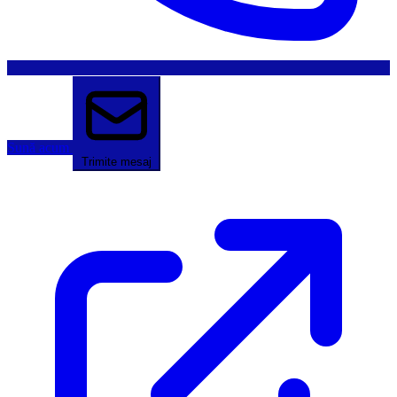
Sună acum
Trimite mesaj