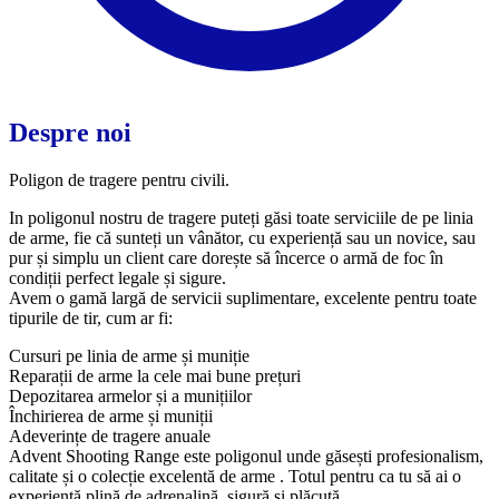
Despre noi
Poligon de tragere pentru civili.
In poligonul nostru de tragere puteți găsi toate serviciile de pe linia
de arme, fie că sunteți un vânător, cu experiență sau un novice, sau
pur și simplu un client care dorește să încerce o armă de foc în
condiții perfect legale și sigure.
Avem o gamă largă de servicii suplimentare, excelente pentru toate
tipurile de tir, cum ar fi:
Cursuri pe linia de arme și muniție
Reparații de arme la cele mai bune prețuri
Depozitarea armelor și a munițiilor
Închirierea de arme și muniții
Adeverințe de tragere anuale
Advent Shooting Range este poligonul unde găsești profesionalism,
calitate și o colecție excelentă de arme . Totul pentru ca tu să ai o
experiență plină de adrenalină, sigură și plăcută.