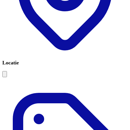
Locatie
Leaflet
|
©
OSM