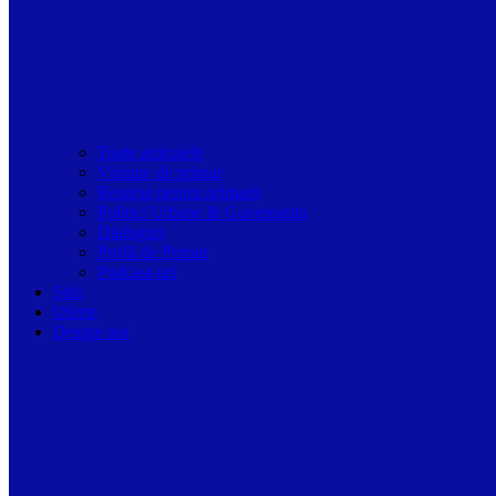
Toate articolele
Viziune de primar
Resurse pentru primarii
Politici Urbane & Guvernanta
Dialoguri
Profil de Primar
Podcast-uri
Stiri
Oferte
Despre noi