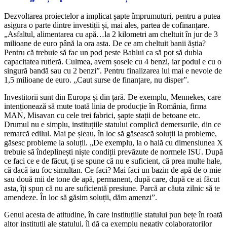
Dezvoltarea proiectelor a implicat șapte împrumuturi, pentru a putea
asigura o parte dintre investiții și, mai ales, partea de cofinanțare.
„Asfaltul, alimentarea cu apă…la 2 kilometri am cheltuit în jur de 3
milioane de euro până la ora asta. De ce am cheltuit banii ăștia?
Pentru că trebuie să fac un pod peste Bahlui ca să pot să dubla
capacitatea rutieră. Culmea, avem șosele cu 4 benzi, iar podul e cu o
singură bandă sau cu 2 benzi”. Pentru finalizarea lui mai e nevoie de
1,5 milioane de euro. „Caut surse de finanțare, nu disper”.
Investitorii sunt din Europa și din țară. De exemplu, Mennekes, care
intenționează să mute toată linia de producție în România, firma
MAN, Misavan cu cele trei fabrici, șapte stații de betoane etc.
Drumul nu e simplu, instituțiile statului complică demersurile, din ce
remarcă edilul. Mai pe șleau, în loc să găsească soluții la probleme,
găsesc probleme la soluții. „De exemplu, la o hală cu dimensiunea X
trebuie să îndeplinești niște condiții prevăzute de normele ISU. După
ce faci ce e de făcut, ți se spune că nu e suficient, că prea multe hale,
că dacă iau foc simultan. Ce faci? Mai faci un bazin de apă de o mie
sau două mii de tone de apă, permanent, după care, după ce ai făcut
asta, îți spun că nu are suficientă presiune. Parcă ar căuta zilnic să te
amendeze. În loc să găsim soluții, dăm amenzi”.
Genul acesta de atitudine, în care instituțiile statului pun bețe în roată
altor instituții ale statului, îl dă ca exemplu negativ colaboratorilor