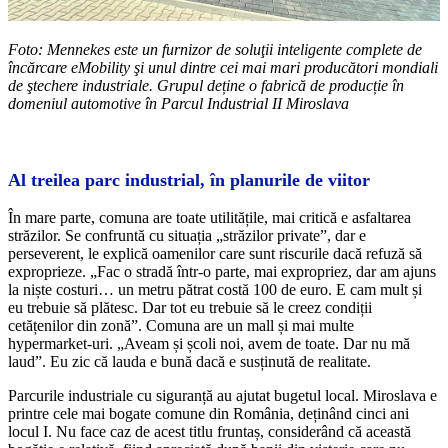
Foto: Mennekes este un furnizor de soluţii inteligente complete de
încărcare eMobility şi unul dintre cei mai mari producători mondiali
de ştechere industriale. Grupul deține o fabrică de producție în
domeniul automotive în Parcul Industrial II Miroslava
Al treilea parc industrial, în planurile de viitor
În mare parte, comuna are toate utilitățile, mai critică e asfaltarea
străzilor. Se confruntă cu situația „străzilor private”, dar e
perseverent, le explică oamenilor care sunt riscurile dacă refuză să
exproprieze. „Fac o stradă într-o parte, mai expropriez, dar am ajuns
la niște costuri… un metru pătrat costă 100 de euro. E cam mult și
eu trebuie să plătesc. Dar tot eu trebuie să le creez condiții
cetățenilor din zonă”. Comuna are un mall și mai multe
hypermarket-uri. „Aveam și școli noi, avem de toate. Dar nu mă
laud”. Eu zic că lauda e bună dacă e susținută de realitate.
Parcurile industriale cu siguranță au ajutat bugetul local. Miroslava e
printre cele mai bogate comune din România, deținând cinci ani
locul I. Nu face caz de acest titlu fruntaș, considerând că această