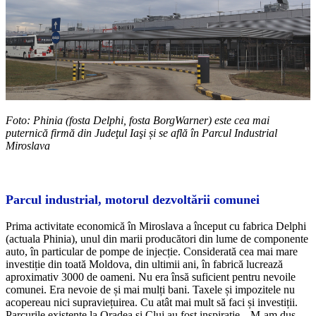
Foto: Phinia (fosta Delphi, fosta BorgWarner) este cea mai
puternică firmă din Judeţul Iaşi și se află în Parcul Industrial
Miroslava
Parcul industrial, motorul dezvoltării comunei
Prima activitate economică în Miroslava a început cu fabrica Delphi
(actuala Phinia), unul din marii producători din lume de componente
auto, în particular de pompe de injecție. Considerată cea mai mare
investiție din toată Moldova, din ultimii ani, în fabrică lucrează
aproximativ 3000 de oameni. Nu era însă suficient pentru nevoile
comunei. Era nevoie de și mai mulți bani. Taxele și impozitele nu
acopereau nici supraviețuirea. Cu atât mai mult să faci și investiții.
Parcurile existente la Oradea și Cluj au fost inspirație. „M-am dus