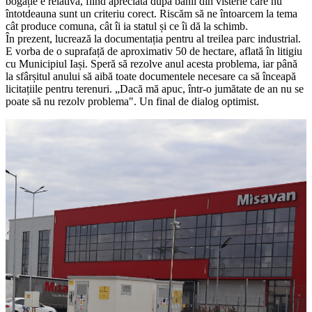
bogăție e relativă, fiind apreciată după banii din visterie care nu
întotdeauna sunt un criteriu corect. Riscăm să ne întoarcem la tema
cât produce comuna, cât îi ia statul și ce îi dă la schimb.
În prezent, lucrează la documentația pentru al treilea parc industrial.
E vorba de o suprafață de aproximativ 50 de hectare, aflată în litigiu
cu Municipiul Iași. Speră să rezolve anul acesta problema, iar până
la sfârșitul anului să aibă toate documentele necesare ca să înceapă
licitațiile pentru terenuri. „Dacă mă apuc, într-o jumătate de an nu se
poate să nu rezolv problema". Un final de dialog optimist.