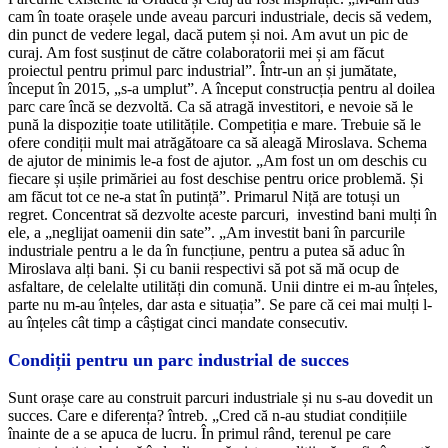
cam în toate orașele unde aveau parcuri industriale, decis să vedem,
din punct de vedere legal, dacă putem și noi. Am avut un pic de
curaj. Am fost susținut de către colaboratorii mei și am făcut
proiectul pentru primul parc industrial”. Într-un an și jumătate,
început în 2015, „s-a umplut”. A început construcția pentru al doilea
parc care încă se dezvoltă. Ca să atragă investitori, e nevoie să le
pună la dispoziție toate utilitățile. Competiția e mare. Trebuie să le
ofere condiții mult mai atrăgătoare ca să aleagă Miroslava. Schema
de ajutor de minimis le-a fost de ajutor. „Am fost un om deschis cu
fiecare și ușile primăriei au fost deschise pentru orice problemă. Și
am făcut tot ce ne-a stat în putință”. Primarul Niță are totuși un
regret. Concentrat să dezvolte aceste parcuri, investind bani mulți în
ele, a „neglijat oamenii din sate”. „Am investit bani în parcurile
industriale pentru a le da în funcțiune, pentru a putea să aduc în
Miroslava alți bani. Și cu banii respectivi să pot să mă ocup de
asfaltare, de celelalte utilități din comună. Unii dintre ei m-au înțeles,
parte nu m-au înțeles, dar asta e situația”. Se pare că cei mai mulți l-
au înțeles cât timp a câștigat cinci mandate consecutiv.
Condiții pentru un parc industrial de succes
Sunt orașe care au construit parcuri industriale și nu s-au dovedit un
succes. Care e diferența? întreb. „Cred că n-au studiat condițiile
înainte de a se apuca de lucru. În primul rând, terenul pe care