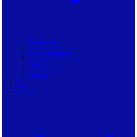
Toate articolele
Viziune de primar
Resurse pentru primarii
Politici Urbane & Guvernanta
Dialoguri
Profil de Primar
Podcast-uri
Stiri
Oferte
Despre noi