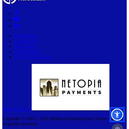
PRIMĂRII
COMPANII
ARTICOLE
DESPRE NOI
CONTACTAȚI-NE
Plătiți online cu
Copyright © 2003 -
2026
Millenium Management Sistem. Toate
drepturile rezervate.