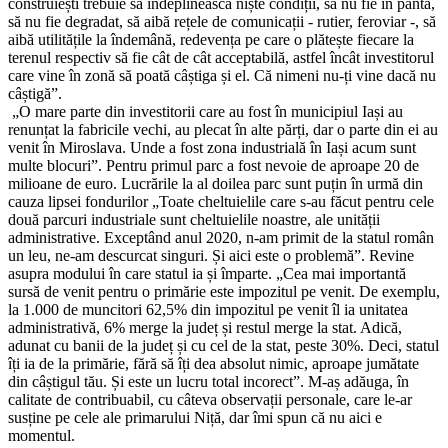
construiești trebuie să îndeplinească niște condiții, să nu fie în pantă,
să nu fie degradat, să aibă rețele de comunicații - rutier, feroviar -, să
aibă utilitățile la îndemână, redevența pe care o plătește fiecare la
terenul respectiv să fie cât de cât acceptabilă, astfel încât investitorul
care vine în zonă să poată câștiga și el. Că nimeni nu-ți vine dacă nu
câștigă”.
„O mare parte din investitorii care au fost în municipiul Iași au
renunțat la fabricile vechi, au plecat în alte părți, dar o parte din ei au
venit în Miroslava. Unde a fost zona industrială în Iași acum sunt
multe blocuri”. Pentru primul parc a fost nevoie de aproape 20 de
milioane de euro. Lucrările la al doilea parc sunt puțin în urmă din
cauza lipsei fondurilor „Toate cheltuielile care s-au făcut pentru cele
două parcuri industriale sunt cheltuielile noastre, ale unității
administrative. Exceptând anul 2020, n-am primit de la statul român
un leu, ne-am descurcat singuri. Și aici este o problemă”. Revine
asupra modului în care statul ia și împarte. „Cea mai importantă
sursă de venit pentru o primărie este impozitul pe venit. De exemplu,
la 1.000 de muncitori 62,5% din impozitul pe venit îl ia unitatea
administrativă, 6% merge la județ și restul merge la stat. Adică,
adunat cu banii de la județ și cu cel de la stat, peste 30%. Deci, statul
îți ia de la primărie, fără să îți dea absolut nimic, aproape jumătate
din câștigul tău. Și este un lucru total incorect”. M-aș adăuga, în
calitate de contribuabil, cu câteva observații personale, care le-ar
susține pe cele ale primarului Niță, dar îmi spun că nu aici e
momentul.