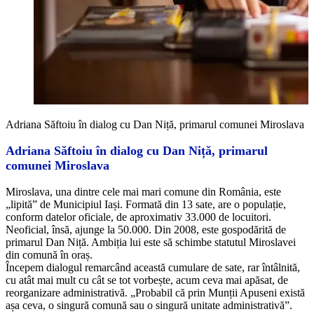
Adriana Săftoiu în dialog cu Dan Niță, primarul comunei Miroslava
Adriana Săftoiu în dialog cu Dan Niță, primarul
comunei Miroslava
Miroslava, una dintre cele mai mari comune din România, este
„lipită” de Municipiul Iași. Formată din 13 sate, are o populație,
conform datelor oficiale, de aproximativ 33.000 de locuitori.
Neoficial, însă, ajunge la 50.000. Din 2008, este gospodărită de
primarul Dan Niță. Ambiția lui este să schimbe statutul Miroslavei
din comună în oraș.
Începem dialogul remarcând această cumulare de sate, rar întâlnită,
cu atât mai mult cu cât se tot vorbește, acum ceva mai apăsat, de
reorganizare administrativă. „Probabil că prin Munții Apuseni există
așa ceva, o singură comună sau o singură unitate administrativă”.