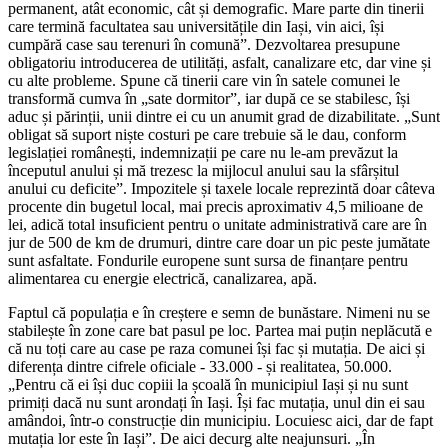
permanent, atât economic, cât și demografic. Mare parte din tinerii
care termină facultatea sau universitățile din Iași, vin aici, își
cumpără case sau terenuri în comună”. Dezvoltarea presupune
obligatoriu introducerea de utilități, asfalt, canalizare etc, dar vine și
cu alte probleme. Spune că tinerii care vin în satele comunei le
transformă cumva în „sate dormitor”, iar după ce se stabilesc, își
aduc și părinții, unii dintre ei cu un anumit grad de dizabilitate. „Sunt
obligat să suport niște costuri pe care trebuie să le dau, conform
legislației românești, indemnizații pe care nu le-am prevăzut la
începutul anului și mă trezesc la mijlocul anului sau la sfârșitul
anului cu deficite”. Impozitele și taxele locale reprezintă doar câteva
procente din bugetul local, mai precis aproximativ 4,5 milioane de
lei, adică total insuficient pentru o unitate administrativă care are în
jur de 500 de km de drumuri, dintre care doar un pic peste jumătate
sunt asfaltate. Fondurile europene sunt sursa de finanțare pentru
alimentarea cu energie electrică, canalizarea, apă.
Faptul că populația e în creștere e semn de bunăstare. Nimeni nu se
stabilește în zone care bat pasul pe loc. Partea mai puțin neplăcută e
că nu toți care au case pe raza comunei își fac și mutația. De aici și
diferența dintre cifrele oficiale - 33.000 - și realitatea, 50.000.
„Pentru că ei își duc copiii la școală în municipiul Iași și nu sunt
primiți dacă nu sunt arondați în Iași. Își fac mutația, unul din ei sau
amândoi, într-o construcție din municipiu. Locuiesc aici, dar de fapt
mutația lor este în Iași”. De aici decurg alte neajunsuri. „În