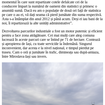
momentul în care sunt repartizate cotele defalcate cei de la
conducere împart la numărul de oameni din statistici și primesc o
anumită sumă. Dacă eu am o populație de două ori față de statistica
pe care o au ei, vă dați seama că pierd jumătate din suma respectivă.
Asta s-a întâmplat din anul 2012 și până acum. Deși ei iau bani de la
noi, îi repartizează la alte unități administrative”.
Dezvoltarea parcurilor industriale a fost un motor puternic și eficient
pentru a face zona atrăgătoare. Cei mai mulți care aleg comuna
lucrează în aceste parcuri care se întind pe 71 de hectare. Contează
și apropierea de Iași, cu toate serviciile la îndemână. Singurul
inconvenient, dar acesta e la nivel național, e timpul pierdut pe
traseu. Cam o oră și jumătate în trafic, dimineața sau după-amiaza,
între Miroslava-Iași sau invers.