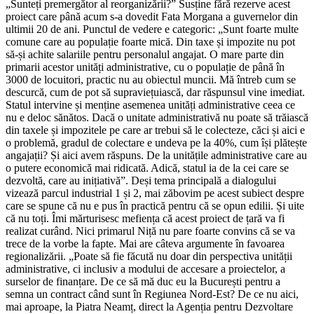
„Sunteți premergător al reorganizării?” Susține fără rezerve acest
proiect care până acum s-a dovedit Fata Morgana a guvernelor din
ultimii 20 de ani. Punctul de vedere e categoric: „Sunt foarte multe
comune care au populație foarte mică. Din taxe și impozite nu pot
să-și achite salariile pentru personalul angajat. O mare parte din
primarii acestor unități administrative, cu o populație de până în
3000 de locuitori, practic nu au obiectul muncii. Mă întreb cum se
descurcă, cum de pot să supraviețuiască, dar răspunsul vine imediat.
Statul intervine și menține asemenea unități administrative ceea ce
nu e deloc sănătos. Dacă o unitate administrativă nu poate să trăiască
din taxele și impozitele pe care ar trebui să le colecteze, căci și aici e
o problemă, gradul de colectare e undeva pe la 40%, cum își plătește
angajații? Și aici avem răspuns. De la unitățile administrative care au
o putere economică mai ridicată. Adică, statul ia de la cei care se
dezvoltă, care au inițiativă”. Deși tema principală a dialogului
vizează parcul industrial 1 și 2, mai zăbovim pe acest subiect despre
care se spune că nu e pus în practică pentru că se opun edilii. Și uite
că nu toți. Îmi mărturisesc mefiența că acest proiect de țară va fi
realizat curând. Nici primarul Niță nu pare foarte convins că se va
trece de la vorbe la fapte. Mai are câteva argumente în favoarea
regionalizării. „Poate să fie făcută nu doar din perspectiva unității
administrative, ci inclusiv a modului de accesare a proiectelor, a
surselor de finanțare. De ce să mă duc eu la București pentru a
semna un contract când sunt în Regiunea Nord-Est? De ce nu aici,
mai aproape, la Piatra Neamț, direct la Agenția pentru Dezvoltare