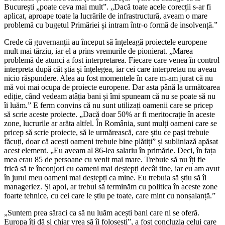
București „poate ceva mai mult”. „Dacă toate acele corecții s-ar fi
aplicat, aproape toate la lucrările de infrastructură, aveam o mare
problemă cu bugetul Primăriei și intram într-o formă de insolvență.”
Crede că guvernanții au început să înțeleagă proiectele europene
mult mai târziu, iar el a prins vremurile de pionierat. „Marea
problemă de atunci a fost interpretarea. Fiecare care venea în control
interpreta după cât știa și înțelegea, iar cei care interpretau nu aveau
nicio răspundere. Alea au fost momentele în care m-am jurat că nu
mă voi mai ocupa de proiecte europene. Dar asta până la următoarea
ediție, când vedeam atâția bani și îmi spuneam că nu se poate să nu
îi luăm.” E ferm convins că nu sunt utilizați oamenii care se pricep
să scrie aceste proiecte. „Dacă doar 50% ar fi meritocrație în aceste
zone, lucrurile ar arăta altfel. În România, sunt mulți oameni care se
pricep să scrie proiecte, să le urmărească, care știu ce pași trebuie
făcuți, doar că acești oameni trebuie bine plătiți” și subliniază apăsat
acest element. „Eu aveam al 86-lea salariu în primărie. Deci, în fața
mea erau 85 de persoane cu venit mai mare. Trebuie să nu îți fie
frică să te înconjori cu oameni mai deștepți decât tine, iar eu am avut
în jurul meu oameni mai deștepți ca mine. Eu trebuia să știu să îi
manageriez. Și apoi, ar trebui să terminăm cu politica în aceste zone
foarte tehnice, cu cei care le știu pe toate, care mint cu nonșalanță.”
„Suntem prea săraci ca să nu luăm acești bani care ni se oferă.
Europa îți dă și chiar vrea să îi folosești”, a fost concluzia celui care