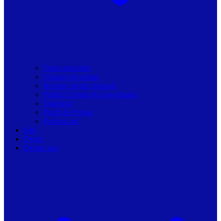
Toate articolele
Viziune de primar
Resurse pentru primarii
Politici Urbane & Guvernanta
Dialoguri
Profil de Primar
Podcast-uri
Stiri
Oferte
Despre noi