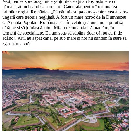
Vest, partea spre oraș, unde șanțurile cetății au fost astupate cu
pământ, atunci când s-a construit Catedrala pentru încoronarea
primilor regi ai României. „Pământul astupa o moștenire, cea austro-
ungară care trebuia neglijată. A fost un mare noroc de la Dumnezeu
că Armata Populară Română a stat în cetate și atunci nu a putut să
dărâme și să jefuiască totul. Mi-au recomandat să marcăm, în
termeni de specialitate. Eu am spus să săpăm, doar cât putea fi de
adânc?! Alții au săpat canal pe sub mare și noi nu suntem în stare să
zgârmăm aici?!”