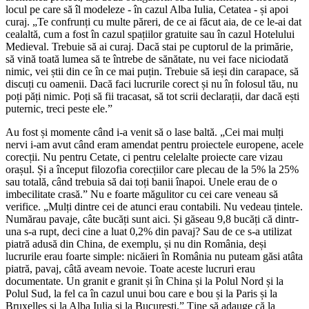
locul pe care să îl modeleze - în cazul Alba Iulia, Cetatea - și apoi
curaj. „Te confrunți cu multe păreri, de ce ai făcut aia, de ce le-ai dat
cealaltă, cum a fost în cazul spațiilor gratuite sau în cazul Hotelului
Medieval. Trebuie să ai curaj. Dacă stai pe cuptorul de la primărie,
să vină toată lumea să te întrebe de sănătate, nu vei face niciodată
nimic, vei știi din ce în ce mai puțin. Trebuie să ieși din carapace, să
discuți cu oamenii. Dacă faci lucrurile corect și nu în folosul tău, nu
poți păți nimic. Poți să fii tracasat, să tot scrii declarații, dar dacă ești
puternic, treci peste ele.”
Au fost și momente când i-a venit să o lase baltă. „Cei mai mulți
nervi i-am avut când eram amendat pentru proiectele europene, acele
corecții. Nu pentru Cetate, ci pentru celelalte proiecte care vizau
orașul. Și a început filozofia corecțiilor care plecau de la 5% la 25%
sau totală, când trebuia să dai toți banii înapoi. Unele erau de o
imbecilitate crasă.” Nu e foarte măgulitor cu cei care veneau să
verifice. „Mulți dintre cei de atunci erau contabili. Nu vedeau țintele.
Numărau pavaje, câte bucăți sunt aici. Și găseau 9,8 bucăți că dintr-
una s-a rupt, deci cine a luat 0,2% din pavaj? Sau de ce s-a utilizat
piatră adusă din China, de exemplu, și nu din România, deși
lucrurile erau foarte simple: nicăieri în România nu puteam găsi atâta
piatră, pavaj, câtă aveam nevoie. Toate aceste lucruri erau
documentate. Un granit e granit și în China și la Polul Nord și la
Polul Sud, la fel ca în cazul unui bou care e bou și la Paris și la
Bruxelles și la Alba Iulia și la București.” Ține să adauge că la