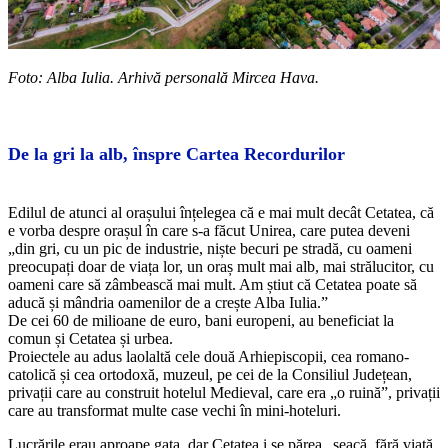
Foto: Alba Iulia. Arhivă personală Mircea Hava.
De la gri la alb, înspre Cartea Recordurilor
Edilul de atunci al orașului înțelegea că e mai mult decât Cetatea, că
e vorba despre orașul în care s-a făcut Unirea, care putea deveni
„din gri, cu un pic de industrie, niște becuri pe stradă, cu oameni
preocupați doar de viața lor, un oraș mult mai alb, mai strălucitor, cu
oameni care să zâmbească mai mult. Am știut că Cetatea poate să
aducă și mândria oamenilor de a crește Alba Iulia.”
De cei 60 de milioane de euro, bani europeni, au beneficiat la
comun și Cetatea și urbea.
Proiectele au adus laolaltă cele două Arhiepiscopii, cea romano-
catolică și cea ortodoxă, muzeul, pe cei de la Consiliul Județean,
privații care au construit hotelul Medieval, care era „o ruină”, privații
care au transformat multe case vechi în mini-hoteluri.
Lucrările erau aproape gata, dar Cetatea i se părea „seacă, fără viață,