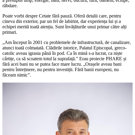
a presupus timp, energie, bani, nervi, bucurii, furii, oameni, echipe,
răbdare.
Poate vorbi despre Cetate fără pauză. Oferă detalii care, pentru
cineva din exterior, par un fel de labirint, dar experiența lui și a
echipei merită toată atenția. Sunt învățăturile unui primar către alți
primari.
„Am început în 2001 cu problemele de infrastructură, de canalizare,
atunci toată colmatată. Clădirile istorice, Palatul Episcopal, greco-
catolic aveau igrasia până în pod. Ca în mină s-a lucrat, ca niște
cârtițe, ca să scoatem totul la suprafață.” Erau proiecte PHARE și
fără acei bani nu se putea face mare lucru. „Orașele aveau bani
pentru întreținere, nu pentru investiții. Fără banii europeni, nu
făceam nimic”.