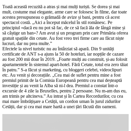
Toată această recuzită a atras și mai mulți turiști. Se dorea și mai
mult, costume mai elegante, arme care se folosesc în filme, dar toate
acestea presupuneau o grămadă de avize și bani, pentru că acest
spectacol costă. „Aici a început măcelul în stil românesc. Pe
principiul «dacă eu nu pot să fac, de ce să facă ăla de lângă mine și
să câștige un ban»? Am avut și un program prin care Primăria oferea
gratuit spațiile din cetate. Au fost vreo trei firme care au făcut niște
lucruri, dar nu prea multe.”
Efectele la nivel turistic nu au întârziat să apară. Din 9 unități
certificate de ANT s-a ajuns la 50 de hoteluri, iar nopțile de cazare
au fost 200 mii doar în 2019. „Foarte mulți au construit, și-au folosit
apartamentele în sistemul apart-hotel. Fără Cetate, totul era zero tăiat
în patru.” S-a făcut și marketing, cu bloggeri celebri, videoclipuri
etc. Au venit și decorațiile. „Cea mai de suflet pentru mine a fost
premiul primit de la Comisia Europeană pentru cea mai deșteaptă
investiție și au venit la Alba să ni-l dea. Premiul a constat într-o
excursie de 4 zile la Bruxelles, pentru 2 persoane. Nu m-am dus eu,
am trimis pe altcineva.” Au intrat și în Cartea Recordurilor, cu cea
mai mare îmbrățișare a Cetății, un cordon uman în jurul zidurilor
Cetății, dar și cea mai mare hartă a unei țări făcută din oameni.