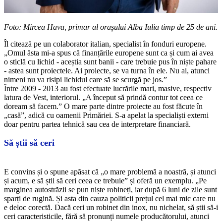
Foto: Mircea Hava, primar al orașului Alba Iulia timp de 25 de ani.
Îl citează pe un colaborator italian, specialist în fonduri europene.
„Omul ăsta mi-a spus că finanțările europene sunt ca și cum ai avea
o sticlă cu lichid - aceștia sunt banii - care trebuie pus în niște pahare
- astea sunt proiectele. Ai proiecte, se va turna în ele. Nu ai, atunci
nimeni nu va risipi lichidul care să se scurgă pe jos.”
Între 2009 - 2013 au fost efectuate lucrările mari, masive, respectiv
latura de Vest, interiorul. „A început să prindă contur tot ceea ce
doream să facem.” O mare parte dintre proiecte au fost făcute în
„casă”, adică cu oamenii Primăriei. S-a apelat la specialiști externi
doar pentru partea tehnică sau cea de interpretare financiară.
Să știi să ceri
E convins și o spune apăsat că „o mare problemă a noastră, și atunci
și acum, e să știi să ceri ceea ce trebuie” și oferă un exemplu. „Pe
marginea autostrăzii se pun niște robineți, iar după 6 luni de zile sunt
sparți de rugină. Și asta din cauza politicii prețul cel mai mic care nu
e deloc corectă. Dacă ceri un robinet din inox, nu nichelat, să știi să-i
ceri caracteristicile, fără să pronunți numele producătorului, atunci