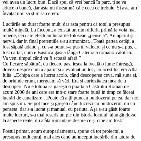
vei avea un lucru bun. Dacă spui că vrei bancă în parc, ți se va
aduce o bancă, dar asta nu înseamnă că e ceea ce trebuie. Și asta am
învățat noi: să știm să cerem.”
Lucrările au durat foarte mult, dar asta pentru că totul a presupus
multă migală. La început, a existat un ritm diferit, primăria voia mai
repede, cei care efectuau lucrările foloseau „penseta”. Au apărut și
nervii, dar în final pretențiile s-au armonizat. „Toată partea cetății a
fost săpată adânc și ce s-a putut s-a pus în valoare și ce nu s-a pus, a
fost cartat, cum e Basilica găsită lângă Catedrala romano-catolică.
Va veni timpul când va fi scoasă afară.”
Cu fiecare săpătură, cu fiecare pas, ieșea la iveală o lume întreagă,
dovezi despre cum a apărut și a evoluat un loc, iar acest loc era Alba
Iulia. „Echipa care a lucrat acolo, când descoperea ceva, mă suna și,
de oriunde eram, mergeam să văd. Era și curiozitatea mea de a
descoperi. Nu e totuna să găsești o poartă a Castrului Roman de
acum 2000 de ani care era într-o stare foarte bună în timp ce făceai
lucrări de canalizare…Poate că alții puneau buldozerul pe ea, dar noi
am spus nu. Se pot face și greșeli când lucrezi cu buldozerul, nu cu
penseta, dar s-a lucrat și manual, cu periuța. Așa s-au găsit foarte
multe lucruri, s-a mai rescris un pic din istoria locului, ajungându-se
la aspecte reale, nu atâta romanțare despre ce și cine am fost.”
Fostul primar, acum europarlamentar, spune că tot proiectul a
presupus mult curaj, mai ales când au început lucrările din latura de