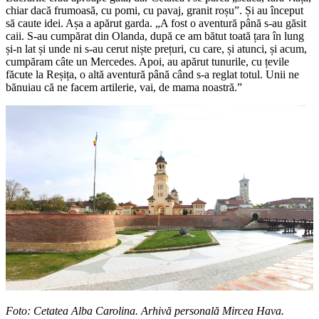
chiar dacă frumoasă, cu pomi, cu pavaj, granit roșu”. Și au început
să caute idei. Așa a apărut garda. „A fost o aventură până s-au găsit
caii. S-au cumpărat din Olanda, după ce am bătut toată țara în lung
și-n lat și unde ni s-au cerut niște prețuri, cu care, și atunci, și acum,
cumpăram câte un Mercedes. Apoi, au apărut tunurile, cu țevile
făcute la Reșița, o altă aventură până când s-a reglat totul. Unii ne
bănuiau că ne facem artilerie, vai, de mama noastră.”
Foto: Cetatea Alba Carolina. Arhivă personală Mircea Hava.