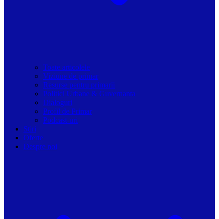
Toate articolele
Viziune de primar
Resurse pentru primarii
Politici Urbane & Guvernanta
Dialoguri
Profil de Primar
Podcast-uri
Stiri
Oferte
Despre noi